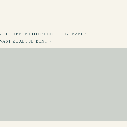
uwen.
ZELFLIEFDE FOTOSHOOT: LEG JEZELF
VAST ZOALS JE BENT
»
JE WERK