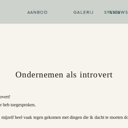
AANBOD
GALERIJ
SYLVIA
NIEUWS
Ondernemen als introvert
overt!
er heb toegesproken.
 mijzelf heel vaak tegen gekomen met dingen die ik dacht te moeten do
 moest plaatsen van mezelf, of live gaan en constant aanwezig te moet