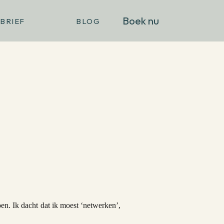
Boek nu
BRIEF
BLOG
en. Ik dacht dat ik moest ‘netwerken’,
en zijn. Maar ondernemen als introvert