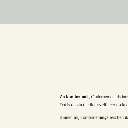
Zo kan het ook
, Ondernemen als intr
Dat is de zin die ik mezelf keer op ke
Binnen mijn ondernemings reis ben ik
mezelf veel moest laten zien, video’s