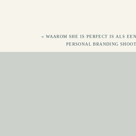
hoeft niet zwaar te zijn.
Ik merkte al snel dat ik het helemaal 
En toch…
«
WAAROM SHE IS PERFECT IS ALS EE
Vandaag de dag werk ik als fotograaf
PERSONAL BRANDING SHOO
Vrouwen die zich herkennen in de mani
Niet ondanks dat ik introvert ben, ma
WAT HE
Introvert zijn betekent voor mij:
→ tijd nodig hebben om op te laden
→ gevoelig zijn voor prikkels
→ graag luisteren in plaats van zende
→ diep voelen en diep denken